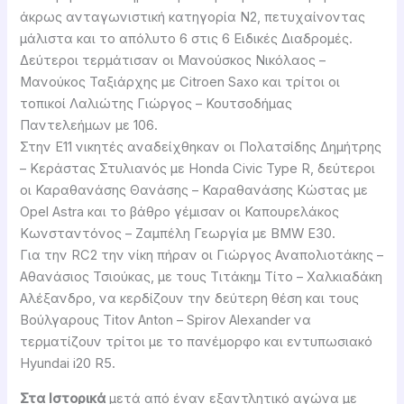
άκρως ανταγωνιστική κατηγορία Ν2, πετυχαίνοντας
μάλιστα και το απόλυτο 6 στις 6 Ειδικές Διαδρομές.
Δεύτεροι τερμάτισαν οι Μανούσκος Νικόλαος –
Μανούκος Ταξιάρχης με Citroen Saxo και τρίτοι οι
τοπικοί Λαλιώτης Γιώργος – Κουτσοδήμας
Παντελεήμων με 106.
Στην Ε11 νικητές αναδείχθηκαν οι Πολατσίδης Δημήτρης
– Κεράστας Στυλιανός με Honda Civic Type R, δεύτεροι
οι Καραθανάσης Θανάσης – Καραθανάσης Κώστας με
Opel Astra και το βάθρο γέμισαν οι Καπουρελάκος
Κωνσταντόνος – Ζαμπέλη Γεωργία με BMW E30.
Για την RC2 την νίκη πήραν οι Γιώργος Αναπολιοτάκης –
Αθανάσιος Τσιούκας, με τους Τιτάκημ Τίτο – Χαλκιαδάκη
Αλέξανδρο, να κερδίζουν την δεύτερη θέση και τους
Βούλγαρους Titov Anton – Spirov Alexander να
τερματίζουν τρίτοι με το πανέμορφο και εντυπωσιακό
Hyundai i20 R5.
Στα Ιστορικά
μετά από έναν εξαντλητικό αγώνα με