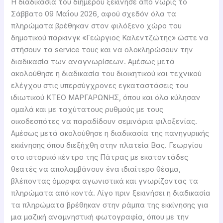
Η διαδικασία του διημέρου ξεκίνησε από νωρίς το
Σάββατο 09 Μαΐου 2026, αφού σχεδόν όλα τα
πληρώματα βρέθηκαν στον φιλόξενο χώρο του
δημοτικού πάρκινγκ «Γεώργιος Καλεντζώτης» ώστε να
στήσουν τα service τους και να ολοκληρώσουν την
διαδικασία των αναγνωρίσεων. Αμέσως μετά
ακολούθησε η διαδικασία του διοικητικού και τεχνικού
ελέγχου στις υπερσύγχρονες εγκαταστάσεις του
ιδιωτικού KTEO ΜΑΡΓΑΡΩΝΗΣ, όπου και όλα κύλησαν
ομαλά και με ταχύτατους ρυθμούς με τους
οικοδεσπότες να παραδίδουν σεμινάρια φιλοξενίας.
Αμέσως μετά ακολούθησε η διαδικασία της πανηγυρικής
εκκίνησης όπου διεξήχθη στην πλατεία Βας. Γεωργίου
στο ιστορικό κέντρο της Πάτρας με εκατοντάδες
θεατές να απολαμβάνουν ένα ιδιαίτερο θέαμα,
βλέποντας όμορφα αγωνιστικά και γνωρίζοντας τα
πληρώματα από κοντά. Λίγο πριν ξεκινήσει η διαδικασία
τα πληρώματα βρέθηκαν στην ράμπα της εκκίνησης για
μια μαζική αναμνηστική φωτογραφία, όπου με την