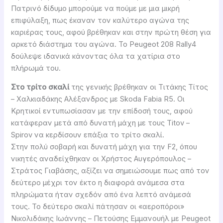
Πατρινό δίδυμο μπορούμε να πούμε με μια μικρή
επιφύλαξη, πως έκαναν τον καλύτερο αγώνα της
καριέρας τους, αφού βρέθηκαν και στην πρώτη θέση για
αρκετό διάστημα του αγώνα. Το Peugeot 208 Rally4
δούλεψε ιδανικά κάνοντας όλα τα χατίρια στο
πλήρωμά του.
Στο τρίτο σκαλί
της γενικής βρέθηκαν οι Τιτάκης Τίτος
– Χαλκιαδάκης Αλέξανδρος με Skoda Fabia R5. Οι
Κρητικοί εντυπωσίασαν με την επίδοσή τους, αφού
κατάφεραν μετά από δυνατή μάχη με τους Titov –
Spirov να κερδίσουν επάξια το τρίτο σκαλί.
Στην πολύ σοβαρή και δυνατή μάχη για την F2, όπου
νικητές αναδείχθηκαν οι Χρήστος Αυγερόπουλος –
Στράτος Γιαβάσης, αξίζει να σημειώσουμε πως από τον
δεύτερο μέχρι τον έκτο η διαφορά ανάμεσα στα
πληρώματα ήταν σχεδόν από ένα λεπτό ανάμεσά
τους. Το δεύτερο σκαλί πάτησαν οι «αεροπόροι»
Νικολιδάκης Ιωάννης – Πετούσης Εμμανουήλ με Peugeot