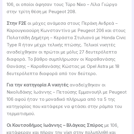
106, οι οποίοι άφησαν τους Τύρο Νίκο – Λίλα Γιώργο
στην τρίτη θέση με Peugeot 208.
Στην F2E
οι μάχες ανάμεσα στους Περάκη Ανδρεά –
Καρουγκιαούρη Κωνσταντίνο με Peugeot 206 και στους
Πολατσίδη Δημήτρη – Κεράστα Στυλιανό με Honda Civic
Type R ήταν μέχρι τελικής πτώσης. Τελικοί νικητές
αναδείχθηκαν οι πρώτοι με μόλις 27 δευτερόλεπτα
διαφορά. Το βάθρο συμπλήρωσαν οι Καραθανάσης
Θανάσης – Καραθανάσης Κώστας με Opel Astra με 18
δευτερόλεπτα διαφορά από τον δεύτερο.
Για την κατηγορία Α νικητές
αναδείχθηκαν οι
Νικολιδάκης Ιωάννης – Πετούσης Εμμανουήλ με Peugeot
106 αφού ήταν το μοναδικό πλήρωμα από τα 5 της
κατηγορίας που κατάφερε να φτάσει στην ράμπα του
τερματισμού.
Οι Κουτσοδήμος Ιωάννης – Βλάγκας Σπύρος
με 106,
κατάφεραν και πήραν την νίκη στην πολυπληθή και