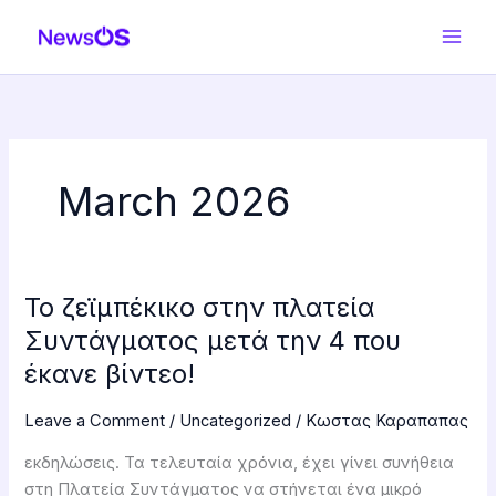
Skip
to
content
March 2026
Το ζεϊμπέκικο στην πλατεία
Το
ζεϊμπέκικο
Συντάγματος μετά την 4 που
στην
έκανε βίντεο!
πλατεία
Συντάγματος
Leave a Comment
/
Uncategorized
/
Κωστας Καραπαπας
μετά
εκδηλώσεις. Τα τελευταία χρόνια, έχει γίνει συνήθεια
την
στη Πλατεία Συντάγματος να στήνεται ένα μικρό
4