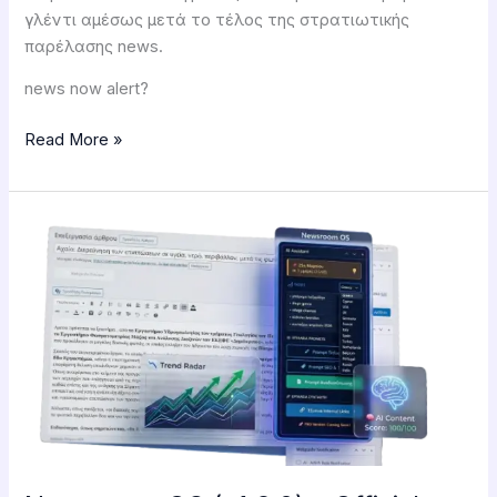
γλέντι αμέσως μετά το τέλος της στρατιωτικής
που
παρέλασης news.
έκανε
βίντεο!
news now alert?
Read More »
Newsroom
OS
(v1.2.0)
–
Official
Documentation!