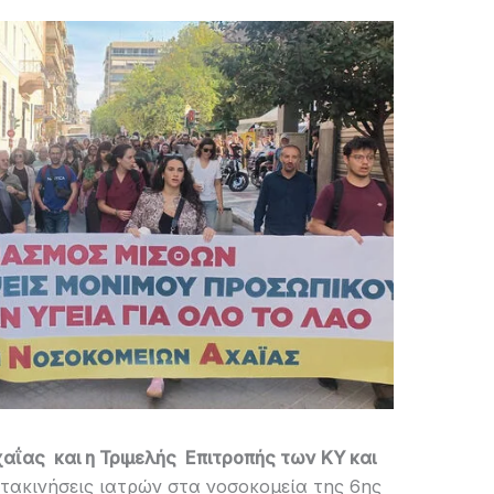
ΐας και η Τριμελής Επιτροπής των ΚΥ και
ετακινήσεις ιατρών στα νοσοκομεία της 6ης