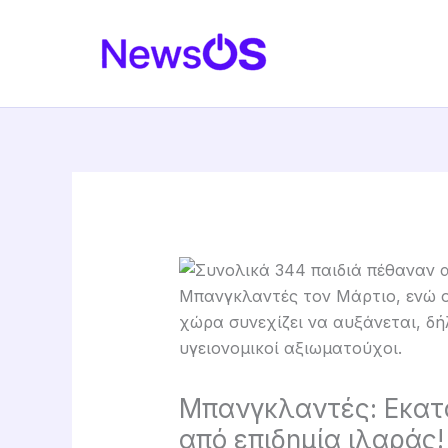
Skip
to
content
Μπανγκλαντές: Εκατ
από επιδημία ιλαράς!