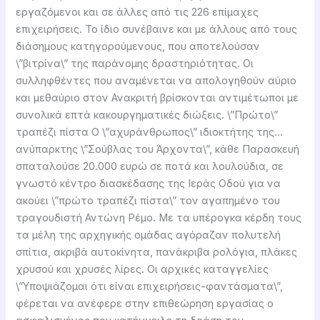
εργαζόμενοι και σε άλλες από τις 226 επίμαχες
επιχειρήσεις. Το ίδιο συνέβαινε και με άλλους από τους
διάσημους κατηγορούμενους, που αποτελούσαν
\”βιτρίνα\” της παράνομης δραστηριότητας. Οι
συλληφθέντες που αναμένεται να απολογηθούν αύριο
και μεθαύριο στον Ανακριτή βρίσκονται αντιμέτωποι με
συνολικά επτά κακουργηματικές διώξεις. \”Πρώτο\”
τραπέζι πίστα Ο \”αχυράνθρωπος\” ιδιοκτήτης της…
ανύπαρκτης \”Σούβλας του Άρχοντα\”, κάθε Παρασκευή
σπαταλούσε 20.000 ευρώ σε ποτά και λουλούδια, σε
γνωστό κέντρο διασκέδασης της Ιεράς Οδού για να
ακούει \”πρώτο τραπέζι πίστα\” τον αγαπημένο του
τραγουδιστή Αντώνη Ρέμο. Με τα υπέρογκα κέρδη τους
τα μέλη της αρχηγικής ομάδας αγόραζαν πολυτελή
σπίτια, ακριβά αυτοκίνητα, πανάκριβα ρολόγια, πλάκες
χρυσού και χρυσές λίρες. Οι αρχικές καταγγελίες
\”Υποψιάζομαι ότι είναι επιχειρήσεις-φαντάσματα\”,
φέρεται να ανέφερε στην επιθεώρηση εργασίας ο