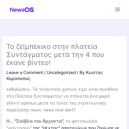
Skip
to
content
Το ζεϊμπέκικο στην πλατεία
Συντάγματος μετά την 4 που
έκανε βίντεο!
Leave a Comment
/
Uncategorized
/ By
Κωστας
Καραπαπας
εκδηλώσεις. Τα τελευταία χρόνια, έχει γίνει συνήθεια
στη Πλατεία Συντάγματος να στήνεται ένα μικρό
γλέντι αμέσως μετά το τέλος της στρατιωτικής
παρέλασης news. news now alert?
Η… “Σούβλα του Άρχοντα”,
το ψητοπωλείο
“φάντασμα”
της “σέχτας” απατεώνων που ζημίωσε με