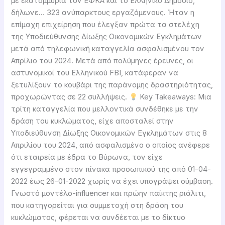
με εκατομμύρια τον ΕΦΚΑ και το Ελληνικό Δημόσιο,
δήλωνε… 323 ανύπαρκτους εργαζόμενους. Ήταν η
επίμαχη επιχείρηση που έλεγξαν πρώτα τα στελέχη
της Υποδιεύθυνσης Δίωξης Οικονομικών Εγκλημάτων
μετά από τηλεφωνική καταγγελία ασφαλισμένου τον
Απρίλιο του 2024. Μετά από πολύμηνες έρευνες, οι
αστυνομικοί του Ελληνικού FBI, κατάφεραν να
ξετυλίξουν το κουβάρι της παράνομης δραστηριότητας,
προχωρώντας σε 22 συλλήψεις.
Key Takeaways: Μια
τρίτη καταγγελία που μελλοντικά συνδέθηκε με την
δράση του κυκλώματος, είχε αποσταλεί στην
Υποδιεύθυνση Δίωξης Οικονομικών Εγκλημάτων στις 8
Απριλίου του 2024, από ασφαλισμένο ο οποίος ανέφερε
ότι εταιρεία με έδρα το Βύρωνα, τον είχε
εγγεγραμμένο στον πίνακα προσωπικού της από 01-04-
2022 έως 26-01-2022 χωρίς να έχει υπογράψει σύμβαση.
Γνωστό μοντέλο-influencer και πρώην παίκτης ριάλιτι,
που κατηγορείται για συμμετοχή στη δράση του
κυκλώματος, φέρεται να συνδέεται με το δίκτυο