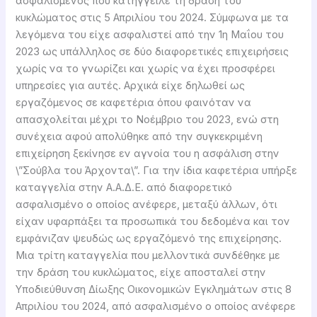
ασφαλισμένος που κατήγγειλε τη δράση του
κυκλώματος στις 5 Απριλίου του 2024. Σύμφωνα με τα
λεγόμενα του είχε ασφαλιστεί από την 1η Μαΐου του
2023 ως υπάλληλος σε δύο διαφορετικές επιχειρήσεις
χωρίς να το γνωρίζει και χωρίς να έχει προσφέρει
υπηρεσίες για αυτές. Αρχικά είχε δηλωθεί ως
εργαζόμενος σε καφετέρια όπου φαινόταν να
απασχολείται μέχρι το Νοέμβριο του 2023, ενώ στη
συνέχεια αφού απολύθηκε από την συγκεκριμένη
επιχείρηση ξεκίνησε εν αγνοία του η ασφάλιση στην
\”Σούβλα του Άρχοντα\”. Για την ίδια καφετέρια υπήρξε
καταγγελία στην Α.Α.Δ.Ε. από διαφορετικό
ασφαλισμένο ο οποίος ανέφερε, μεταξύ άλλων, ότι
είχαν υφαρπάξει τα προσωπικά του δεδομένα και τον
εμφάνιζαν ψευδώς ως εργαζόμενό της επιχείρησης.
Μια τρίτη καταγγελία που μελλοντικά συνδέθηκε με
την δράση του κυκλώματος, είχε αποσταλεί στην
Υποδιεύθυνση Δίωξης Οικονομικών Εγκλημάτων στις 8
Απριλίου του 2024, από ασφαλισμένο ο οποίος ανέφερε