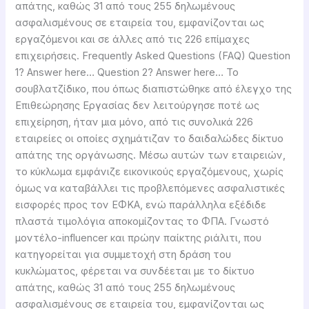
απάτης, καθώς 31 από τους 255 δηλωμένους
ασφαλισμένους σε εταιρεία του, εμφανίζονται ως
εργαζόμενοι και σε άλλες από τις 226 επίμαχες
επιχειρήσεις. Frequently Asked Questions (FAQ) Question
1? Answer here… Question 2? Answer here… Το
σουβλατζίδικο, που όπως διαπιστώθηκε από έλεγχο της
Επιθεώρησης Εργασίας δεν λειτούργησε ποτέ ως
επιχείρηση, ήταν μια μόνο, από τις συνολικά 226
εταιρείες οι οποίες σχημάτιζαν το δαιδαλώδες δίκτυο
απάτης της οργάνωσης. Μέσω αυτών των εταιρειών,
το κύκλωμα εμφάνιζε εικονικούς εργαζόμενους, χωρίς
όμως να καταβάλλει τις προβλεπόμενες ασφαλιστικές
εισφορές προς τον ΕΦΚΑ, ενώ παράλληλα εξέδιδε
πλαστά τιμολόγια αποκομίζοντας το ΦΠΑ. Γνωστό
μοντέλο-influencer και πρώην παίκτης ριάλιτι, που
κατηγορείται για συμμετοχή στη δράση του
κυκλώματος, φέρεται να συνδέεται με το δίκτυο
απάτης, καθώς 31 από τους 255 δηλωμένους
ασφαλισμένους σε εταιρεία του, εμφανίζονται ως