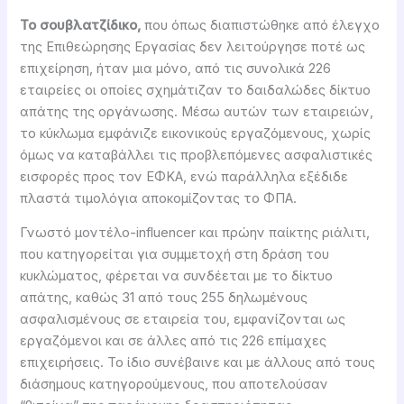
Το σουβλατζίδικο,
που όπως διαπιστώθηκε από έλεγχο
της Επιθεώρησης Εργασίας δεν λειτούργησε ποτέ ως
επιχείρηση, ήταν μια μόνο, από τις συνολικά 226
εταιρείες οι οποίες σχημάτιζαν το δαιδαλώδες δίκτυο
απάτης της οργάνωσης. Μέσω αυτών των εταιρειών,
το κύκλωμα εμφάνιζε εικονικούς εργαζόμενους, χωρίς
όμως να καταβάλλει τις προβλεπόμενες ασφαλιστικές
εισφορές προς τον ΕΦΚΑ, ενώ παράλληλα εξέδιδε
πλαστά τιμολόγια αποκομίζοντας το ΦΠΑ.
Γνωστό μοντέλο-influencer και πρώην παίκτης ριάλιτι,
που κατηγορείται για συμμετοχή στη δράση του
κυκλώματος, φέρεται να συνδέεται με το δίκτυο
απάτης, καθώς 31 από τους 255 δηλωμένους
ασφαλισμένους σε εταιρεία του, εμφανίζονται ως
εργαζόμενοι και σε άλλες από τις 226 επίμαχες
επιχειρήσεις. Το ίδιο συνέβαινε και με άλλους από τους
διάσημους κατηγορούμενους, που αποτελούσαν