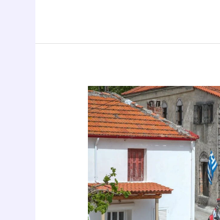
Νίκη
για
τους
Αναπολιοτάκη
–
Τσιούκα
στο
46ο
LATSIS
PARTS
Rally