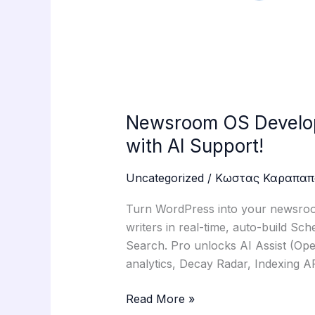
AI
Support!
Newsroom OS Develope
with AI Support!
Uncategorized
/
Κωστας Καραπαπ
Turn WordPress into your newsroo
writers in real-time, auto-build Sc
Search. Pro unlocks AI Assist (Op
analytics, Decay Radar, Indexing AP
Read More »