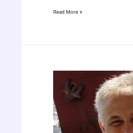
Read More »
«Μπροστά
σε
κρίσιμα
σταυροδρόμια»