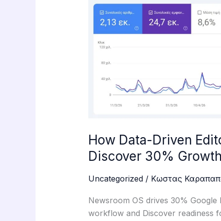
Editorial
Workflow
Drives
Google
Discover
30%
Growth!
How Data-Driven Edit
Discover 30% Growth
Uncategorized
/
Κωστας Καραπαπ
Newsroom OS drives 30% Google Dis
workflow and Discover readiness for