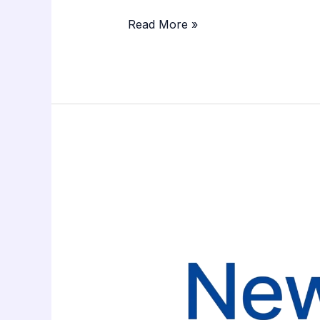
Read More »
Newsroom
OS
Developers
Launch
Pro
Version
1.7.0
with