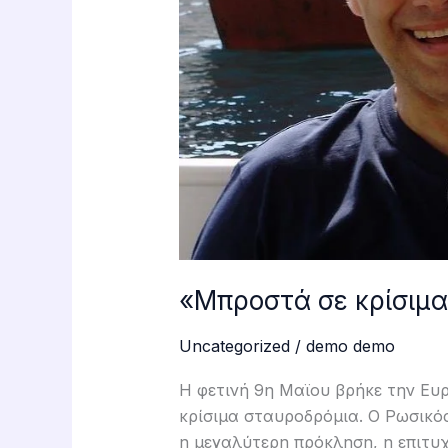
«Μπροστά σε κρίσιμ
Uncategorized
/
demo demo
Η φετινή 9η Μαϊου βρήκε την Ευ
κρίσιμα σταυροδρόμια. Ο Ρωσικ
η μεγαλύτερη πρόκληση, η επιτυχ